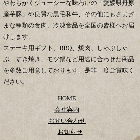
やわらかくジューシーな味わいの「愛媛県丹原
産芋豚」や良質な黒毛和牛、
その他にもさまざ
まな種類の食肉、冷凍食品を全国の皆様へお届
けします。
ステーキ用ギフト、BBQ、焼肉、しゃぶしゃ
ぶ、すき焼き、モツ鍋など
用途に合わせた商品
を多数ご用意しております。是非一度ご賞味く
ださい。
HOME
会社案内
お問い合わせ
お知らせ