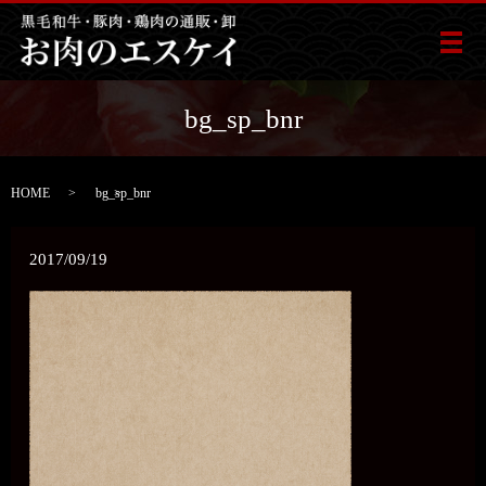
メ
bg_sp_bnr
HOME
bg_sp_bnr
2017/09/19