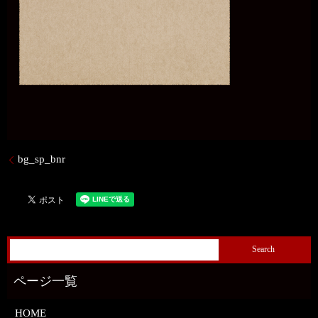
bg_sp_bnr
HOME