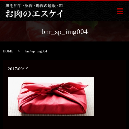
メ
bnr_sp_img004
HOME
bnr_sp_img004
2017/09/19