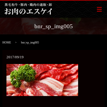
メ
bnr_sp_img005
HOME
bnr_sp_img005
2017/09/19