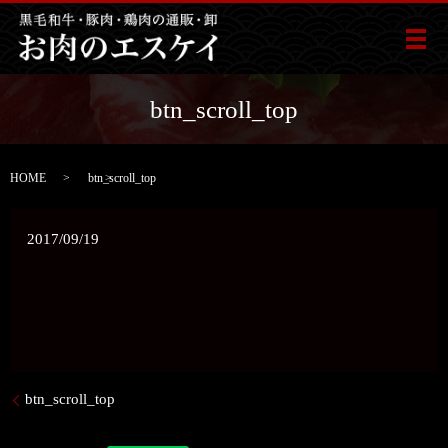
メ
btn_scroll_top
HOME
btn_scroll_top
2017/09/19
btn_scroll_top