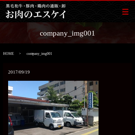
メ
company_img001
HOME
company_img001
2017/09/19