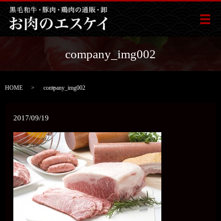
メ
company_img002
HOME
company_img002
2017/09/19