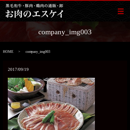
メ
company_img003
HOME
company_img003
2017/09/19