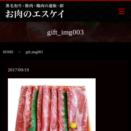
メ
gift_img003
HOME
gift_img003
2017/09/19