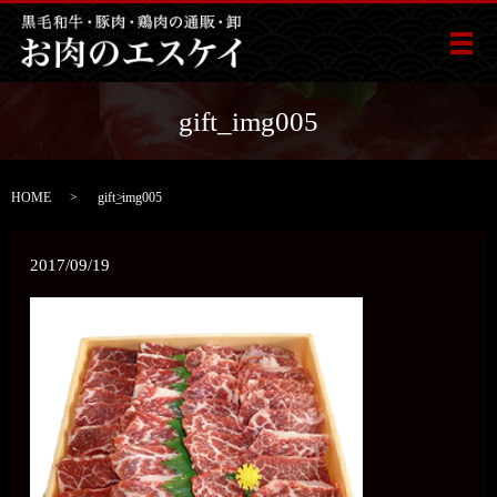
メ
gift_img005
HOME
gift_img005
2017/09/19