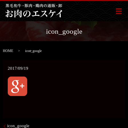
メ
icon_google
HOME
icon_google
2017/09/19
icon_google