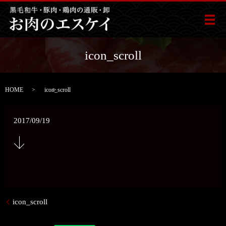
メ
icon_scroll
HOME
icon_scroll
2017/09/19
icon_scroll