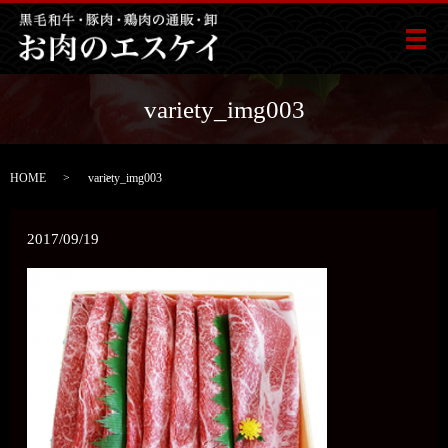
メ
variety_img003
HOME
variety_img003
2017/09/19