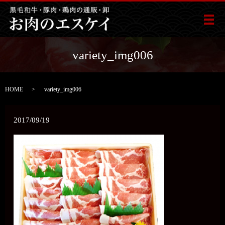
メ
variety_img006
HOME
variety_img006
2017/09/19